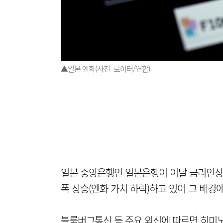
▲일본 엔화(사진=로이터/연합)
일본 중앙은행인 일본은행이 이달 금리인상
폭 상승(엔화 가치 하락)하고 있어 그 배경
블룸버그통신 등 주요 외신에 따르면 히미노