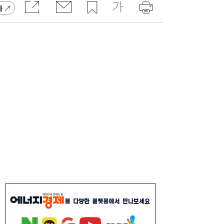
가
[단독] 삼전닉스 광주 250만평 ‘한판 설계’…
11:30
평택식 캠퍼스 들어선다
연이은 폭염, 구윤철 부총리 쪽방촌 찾
11:25
아…“취약계층에 더 가혹, 지원 지속”