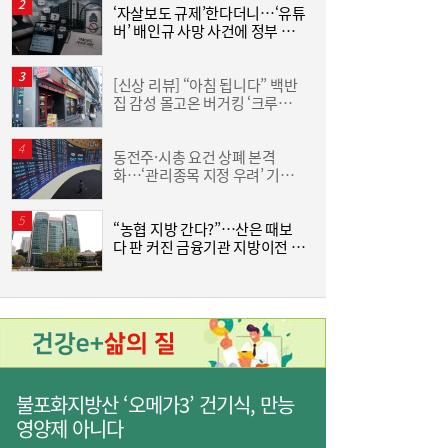
‘자살보도 규제’한다더니…‘유튜
조
버’ 배인규 사망 사건에 정부 대
삼
책 맹점 드러났다
‘
한전기술지주 출범…에너지 혁신기술 사업화
10:30
[신상 리뷰] “아침 됩니다” 백반
[
·유니콘 육성 나선다
집 감성 몰고온 버거킹 ‘크루아상
‘
위치’
동전주·시총 요건 상폐 본격
‘
화…‘관리종목 지정 우려’ 기업
中
63곳
“농협 지방 간다?”…산은 때보
[
다 판 커진 금융기관 지방이전 논
란
3
[특징주] 포스코퓨처엠, LFP 양극재 공급 기
09:55
대감…강세
불포화지방산 ‘오메가3’ 건기식, 만능
영양제 아니다