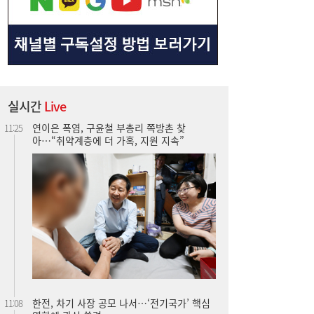
실시간
Live
한전, 차기 사장 공모 나서…‘전기국가’ 핵심
11:08
역할에 관심 쏠려
“신용점수 낮아도 길 열린다”...포용금융 접
11:06