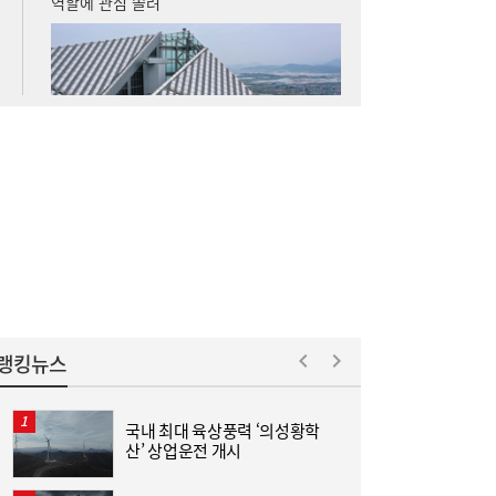
전지 떠오른 ‘대안 신용평가’
[단독] 종부세 개편 ‘강남벨트’ 직격…용산 증
10:55
세 주택 평균 1449만원 늘어
랭킹뉴스
국내 최대 육상풍력 ‘의성황학
“
산’ 상업운전 개시
미