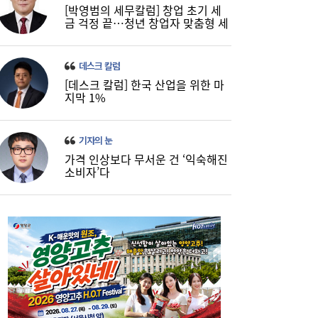
[박영범의 세무칼럼] 창업 초기 세
금 걱정 끝…청년 창업자 맞춤형 세
정 지원 확대
데스크 칼럼
[데스크 칼럼] 한국 산업을 위한 마
지막 1%
기자의 눈
가격 인상보다 무서운 건 ‘익숙해진
소비자’다