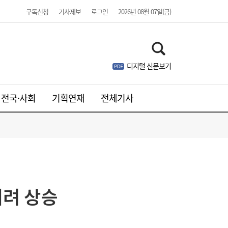
구독신청
기사제보
로그인
2026년 08월 07일(금)
디지털 신문보기
전국·사회
기획연재
전체기사
美, 수입 폴리실리콘에 15% 관세…OCI홀딩
11:53
히려 상승
스·한화솔루션 수혜 전망