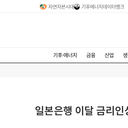
자연자본시대
기후에너지데이터뱅크
기후·에너지
금융
산업
생
일본은행 이달 금리인