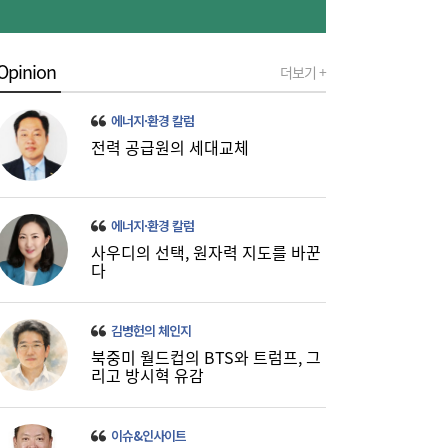
Opinion
더보기 +
네이버, 2분기 매출 3조 3888억원…전년比
09:54
16.2%↑
에너지·환경 칼럼
전력 공급원의 세대교체
에너지·환경 칼럼
사우디의 선택, 원자력 지도를 바꾼
다
[특징주] 엘앤에프, 2분기 흑자전환·분기 최
09:50
대 출하 실적…강세
김병헌의 체인지
북중미 월드컵의 BTS와 트럼프, 그
리고 방시혁 유감
이슈&인사이트