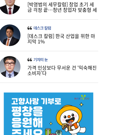
[박영범의 세무칼럼] 창업 초기 세
금 걱정 끝…청년 창업자 맞춤형 세
정 지원 확대
데스크 칼럼
[데스크 칼럼] 한국 산업을 위한 마
지막 1%
기자의 눈
가격 인상보다 무서운 건 ‘익숙해진
소비자’다