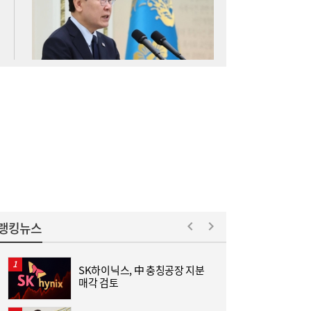
김민석 “갈등 제로” vs 정청래 “한 번 배신하
14:24
면 또”…제주서 난타전
줄었던 中企 대출, 한 달 만에 반등…5대 은
13:11
행, 기업대출 확대
랭킹뉴스
SK하이닉스, 中 충칭공장 지분
매각 검토
“역시 미국이 답”…코스피 폭락에 서학개미
11:20
‘대탈출’ [머니+]