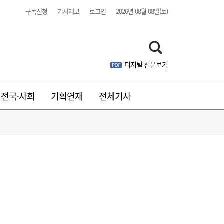
구독신청
기사제보
로그인
2026년 08월 08일(토)
디지털 신문보기
전국·사회
기획연재
전체기사
[송윤주의 부동산생태계] 첫발 뗀 ‘적금주
18:05
택’…주거사다리 기능할까