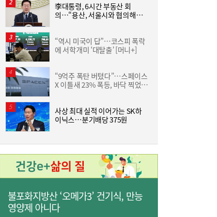
李대통령, 6시간 부동산 회
야
의…“용산, 서울시와 협의해야”
단
공급대책 속도
“역시 미국이 답”…코스피 폭락
에 서학개미 ‘대탈출’ [머니+]
D
“9억주 폭탄 버텼다”…스페이스
서
X 이틀새 23% 폭등, 바닥 찍었나
[머니+]
이쯤되면 ‘내홍위’…국힘 윤리위원 또 사퇴,
11:15
사상 최대 실적 이어가는 SK하
통
윤리위 내부 갈등 확산
이닉스…분기배당 375원
은
불포화지방산 ‘오메가3’ 건기식, 만능
영양제 아니다