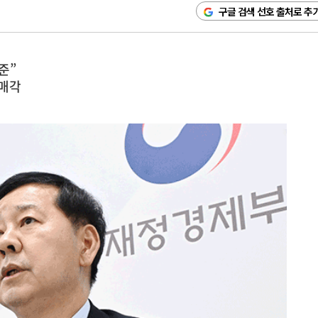
구글 검색 선호 출처로 추
준”
재매각