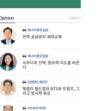
“9억주 폭탄 버텼다”…스페이스X 이틀새
10:59
23% 폭등, 바닥 찍었나 [머니+]
Opinion
더보기 +
에너지·환경 칼럼
전력 공급원의 세대교체
에너지·환경 칼럼
사우디의 선택, 원자력 지도를 바꾼
주유소 기름값 12주 연속 하락…다음주는?
10:08
다
김병헌의 체인지
북중미 월드컵의 BTS와 트럼프, 그
리고 방시혁 유감
이슈&인사이트