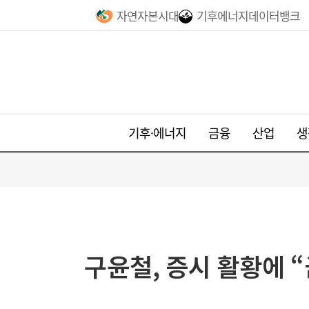
자연자본시대
기후에너지데이터뱅크
기후·에너지
금융
산업
생
구윤철, 증시 활황에 