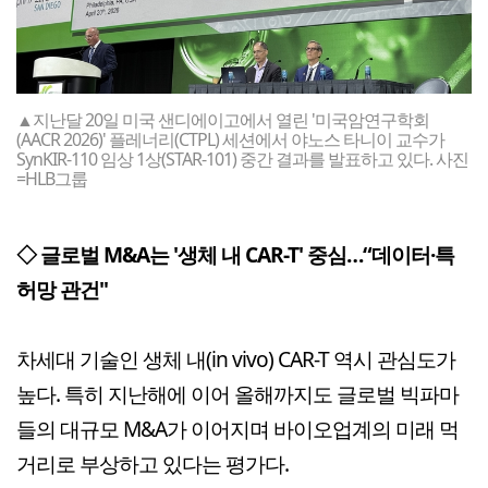
▲지난달 20일 미국 샌디에이고에서 열린 '미국암연구학회
(AACR 2026)' 플레너리(CTPL) 세션에서 야노스 타니이 교수가
SynKIR-110 임상 1상(STAR-101) 중간 결과를 발표하고 있다. 사진
=HLB그룹
◇ 글로벌 M&A는 '생체 내 CAR-T' 중심…“데이터·특
허망 관건"
차세대 기술인 생체 내(in vivo) CAR-T 역시 관심도가
높다. 특히 지난해에 이어 올해까지도 글로벌 빅파마
들의 대규모 M&A가 이어지며 바이오업계의 미래 먹
거리로 부상하고 있다는 평가다.