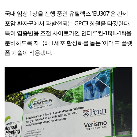
국내 임상 1상을 진행 중인 유틸렉스 'EU307'은 간세
포암 환자군에서 과발현되는 GPC3 항원을 타깃한다.
특히 염증반응 조절 사이토카인 인터루킨-18(IL-18)을
분비하도록 자극해 T세포 활성화를 돕는 '아머드' 플랫
폼 기술이 적용됐다.