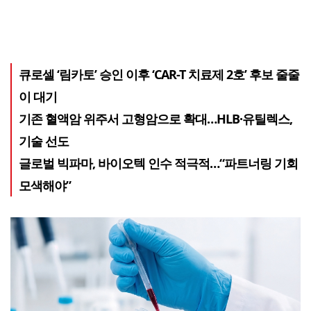
큐로셀 ‘림카토’ 승인 이후 ‘CAR-T 치료제 2호’ 후보 줄줄
이 대기
기존 혈액암 위주서 고형암으로 확대…HLB·유틸렉스,
기술 선도
글로벌 빅파마, 바이오텍 인수 적극적…“파트너링 기회
모색해야”