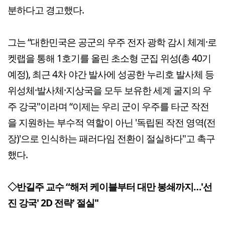
분하다고 경고했다.
그는 “대한민국은 공군의 우주 전자 광학 감시 체계·로
켓랩을 통해 1호기를 올린 초소형 군집 위성(총 40기
예정), 최근 4차 야간 발사에 성공한 누리호 발사체 등
위성체·발사체·지상국을 모두 보유한 세계 굴지의 우
주 강국"이라며 “이제는 우리 군이 우주를 타군 작전
을 지원하는 부수적 역할이 아닌 '독립된 작전 영역(전
장)'으로 인식하는 패러다임 전환이 절실하다"고 촉구
했다.
◇반길주 교수 “해저 케이블부터 대만 봉쇄까지…'선
진 강국' 2D 전략' 절실"