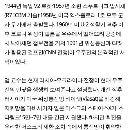
1944년 독일 V2 로켓·1957년 소련 스푸트니크 발사체
(R7 ICBM 기술)·1958년 미국 익스플로러 1호 모두 군
사 무기에서 출발했다. 1960년 미 U-2 정찰기 격추 이
후 코로나 위성이 필름을 우주에서 떨어뜨려 공중에
서 낚아채던 첩보전을 거쳐 1991년 위성통신과 GPS
가 활용된 걸프전(CNN 전쟁)이 우주전의 본격적인 서
막이었다.
엄 교수는 현재 러시아-우크라이나 전쟁이 현대 우주
전의 민낯을 생생히 보여준다고 설명했다. 개전 직후
러시아가 미국 위성통신망 비아샛(Viasat)을 해킹해
지휘망을 마비시키자 일론 머스크의 스페이스X가 '스
타링크' 5만~7만 대를 긴급 지원했다. 하지만 확전을
우려한 머스크의 제한 조치 속에서 통신망이 취약한