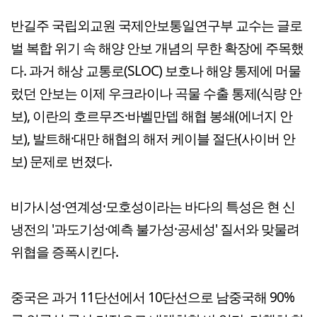
반길주 국립외교원 국제안보통일연구부 교수는 글로
벌 복합 위기 속 해양 안보 개념의 무한 확장에 주목했
다. 과거 해상 교통로(SLOC) 보호나 해양 통제에 머물
렀던 안보는 이제 우크라이나 곡물 수출 통제(식량 안
보), 이란의 호르무즈·바벨만뎁 해협 봉쇄(에너지 안
보), 발트해·대만 해협의 해저 케이블 절단(사이버 안
보) 문제로 번졌다.
비가시성·연계성·모호성이라는 바다의 특성은 현 신
냉전의 '과도기성·예측 불가성·공세성' 질서와 맞물려
위협을 증폭시킨다.
중국은 과거 11단선에서 10단선으로 남중국해 90%