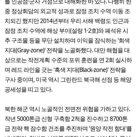
를 인공섬·군사 거점으로 내해화한 바 있다. 다행히 한
중 정상회담의 외교적 성과로 잠정 조치 수역 이동 조
치되긴 했지만 2014년부터 우리 서해 백령도 인근과
잠정 조치 수역에 해상 부이(설랑 1·2호)와 폐석유 시
추 구조물 등을 무단 설치하며 이익을 잠식하는 '회색
지대(Gray-zone)' 전략을 노골화했다. 대만 해협을 대
상으로는 작전계획 수준의 포위 훈련을 연 2회 실시하
며 레드 라인을 긋는 '흑색 지대(Black-zone)' 전략을
구사 중이며, 미국 역시 그린란드 북극해 선점 등 해양
공세성을 띠고 있다.
북한 해군 역시 노골적인 전면전 위협을 가하고 있다.
작년 5000톤급 신형 구축함 2척을 진수하고 8700톤
급 전략 핵 잠수함 건조를 추진하며 '원양 작전 함대'를