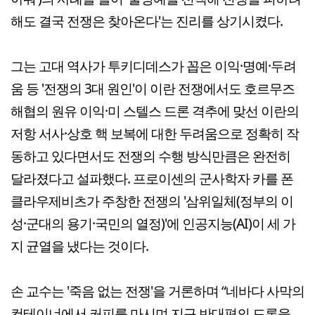
해도 결국 전쟁은 찾아온다'는 진리를 상기시켰다.
그는 고대 역사가 투키디데스가 꼽은 이익·명예·두려
움 등 '전쟁의 3대 원인'이 이란 전쟁에서도 호르무즈
해협의 원유 이익·미 스텔스 드론 격추에 맞선 이란의
저항 서사·상호 핵 보복에 대한 두려움으로 정확히 작
동하고 있다면서도 전쟁의 수행 방식만큼은 완전히
달라졌다고 설파했다. 프로이센의 군사학자 카를 폰
클라우제비츠가 주창한 전쟁의 '삼위일체(정부의 이
성·군대의 용기·국민의 열정)'에 인공지능(AI)이 세 가
지 균열을 냈다는 것이다.
손 교수는 '죽음 없는 전쟁'을 거론하며 “네바다 사막의
컨테이너에서 커피를 마시며 지구 반대편의 드론을