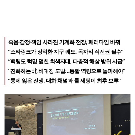
죽음·감정·책임 사라진 기계화 전장, 패러다임 바꿔
“스타링크가 장악한 지구 궤도, 독자적 작전권 필수”
“백령도 턱밑 덮친 회색지대, 다층적 해상 방위 시급”
“진화하는 北 비대칭 도발…통합 역량으로 돌파해야”
“통제 잃은 전쟁, 대화 채널과 룰 세팅이 최후 보루”