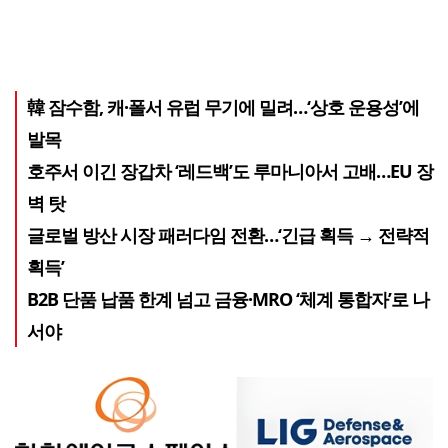
韓 잠수함, 캐·폴서 유럽 무기에 밀려…‘상호 운용성’에
발목
호주서 이긴 장갑차 ‘레드백’도 루마니아서 고배…EU 장
벽 탓
글로벌 방산 시장 패러다임 전환…‘긴급 획득 → 전략적
획득’
B2B 단품 납품 한계 넘고 금융·MRO ‘체계 통합자’로 나
서야