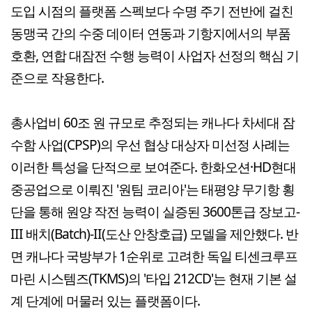
도입 시점의 플랫폼 스펙보다 수명 주기 전반에 걸친
동맹국 간의 수중 데이터 연동과 기항지에서의 부품
호환, 연합 대잠전 수행 능력이 사업자 선정의 핵심 기
준으로 작용한다.
총사업비 60조 원 규모로 추정되는 캐나다 차세대 잠
수함 사업(CPSP)의 우선 협상 대상자 미선정 사례는
이러한 특성을 단적으로 보여준다. 한화오션·HD현대
중공업으로 이뤄진 '원팀 코리아'는 태평양 무기항 횡
단을 통해 원양 작전 능력이 실증된 3600톤급 장보고-
III 배치(Batch)-II(도산 안창호급) 모델을 제안했다. 반
면 캐나다 국방부가 1순위로 고려한 독일 티센크루프
마린 시스템즈(TKMS)의 '타입 212CD'는 현재 기본 설
계 단계에 머물러 있는 플랫폼이다.