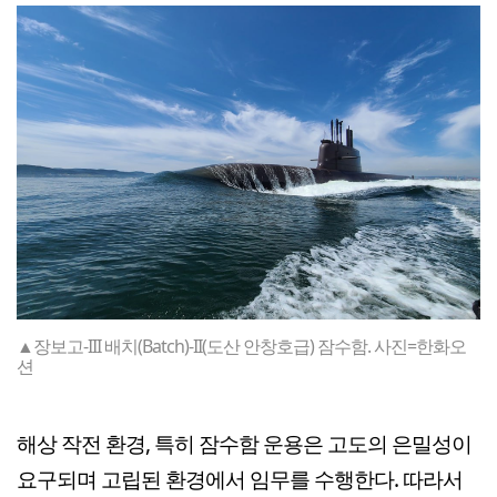
▲장보고-III 배치(Batch)-II(도산 안창호급) 잠수함. 사진=한화오
션
해상 작전 환경, 특히 잠수함 운용은 고도의 은밀성이
요구되며 고립된 환경에서 임무를 수행한다. 따라서