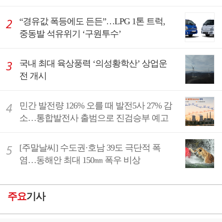
“경유값 폭등에도 든든”…LPG 1톤 트럭,
중동발 석유위기 ‘구원투수’
국내 최대 육상풍력 ‘의성황학산’ 상업운
전 개시
민간 발전량 126% 오를 때 발전5사 27% 감
소…통합발전사 출범으로 진검승부 예고
[주말날씨] 수도권·호남 39도 극단적 폭
염…동해안 최대 150㎜ 폭우 비상
주요
기사