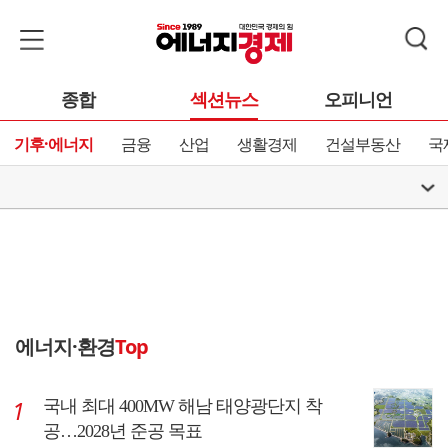
종합
섹션뉴스
오피니언
기후·에너지
금융
산업
생활경제
건설부동산
국
에너지·환경
Top
국내 최대 400MW 해남 태양광단지 착
공…2028년 준공 목표