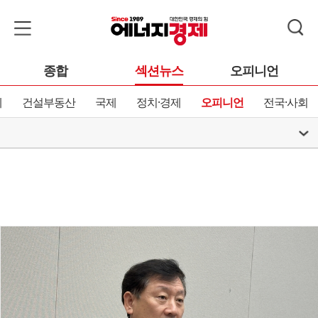
종합
섹션뉴스
오피니언
제
건설부동산
국제
정치·경제
오피니언
전국·사회