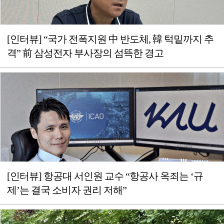
[인터뷰] “국가 전폭지원 中 반도체, 韓 턱밑까지 추
격” 前 삼성전자 부사장의 섬뜩한 경고
[인터뷰] 항공대 서인원 교수 “항공사 옥죄는 ‘규
제’는 결국 소비자 권리 저해”