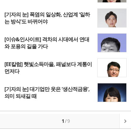
[기자의 눈] 폭염의 일상화, 산업계 ‘일하
는 방식’도 바뀌어야
[이슈&인사이트] 격차의 시대에서 연대
와 포용의 길을 가다
[EE칼럼] 햇빛소득마을, 패널보다 계통이
먼저다
[기자의 눈] 대기업만 웃은 ‘생산적금융’,
의미 되새길 때
1
/
9