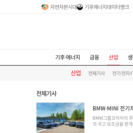
자연자본시대
기후에너지데이터뱅크
산업
기후·에너지
금융
생
산업
전체기사
전기·전자·I
전체기사
BMW·MINI 전
BMW그룹코리아의 주
의 국고 보조금을 받게 
스맨 E와 MINI 에이