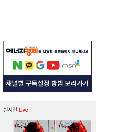
“40도 폭염에 쓰러지면”...나도 받을 수 있는
16:06
보험금 있다
실시간
Live
李대통령, ISA·‘주가 누르기 방지법’ 재검토
16:03
지시…여야 엇갈린 반응