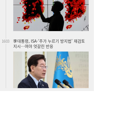
김민석 “갈등 제로” vs 정청래 “한 번 배신하
14:24
면 또”…제주서 난타전
줄었던 中企 대출, 한 달 만에 반등…5대 은
13:11
행, 기업대출 확대