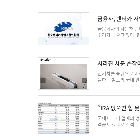
396만원의 보조금을 받는
금을 받게 됐다. BMW i5
M60은 233만원이 적용
금융사, 렌터카 
전동화 라인업에서는 MIN
MINI JCW 에이스맨이
금융회사의 자동차 렌
은 기후에너지환경부가
소리가 나오고 있다.
편된 체계는 전비와 1
렌탈 취급한도(본업비율
급 기여도, 제조사 애
다. '자동차 렌털 취
BMW그룹코리아는 20
산 비중을 제한하는 규
는 공용 400kW 초
을 막기 위한 장치로 
사라진 차문 손잡
정비 인력을 운영하고 
완화해야 한다는 입장
강화를 위한 투자가 이
있다. 연합회에 따르면
전기차를 중심으로 매립
shine@ekn.kr
하지만 전체 시장의 4
율하는 별도의 국내 안
의 점유율은 11%대 수
의 관련 규정 부재 속
말 기준 33% 증가해 
문 손잡이를 잇달아 적
시 금융회사의 시장 지
거나, 차체 안으로 들
체들보다 상대적으로 낮
문이 평평해 보인다. 
“IRA 없으면 힘 
와 연계한 상품 판매도
현할 수 있어 최근 전
융회사에서 빌려야 해
문 손잡이는 일반적인 
국내 배터리 업계의 경
부작용도 제기했다. 
량은 전자식 전개 구조
액공제 효과로 실적 
업체는 금융권 이용이
비상상황에서 탑승자가
서 시장 별 성적표가 엇
위축될 경우 이들의 이
다는 지적이 꾸준히 
이후 국내 배터리 업체