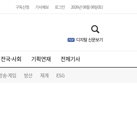
구독신청
기사제보
로그인
2026년 08월 08일(토)
디지털 신문보기
[송윤주의 부동산생태계] 첫발 뗀 ‘적금주
18:05
전국·사회
기획연재
전체기사
택’…주거사다리 기능할까
방송·게임
방산
재계
ESG
달러 수급 개선에 원화 강세…환율 ‘1300원
17:05
대’ 시험대