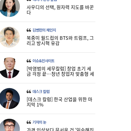
사우디의 선택, 원자력 지도를 바꾼
주유소 기름값 12주 연속 하락…다음주는?
10:08
다
김병헌의 체인지
북중미 월드컵의 BTS와 트럼프, 그
리고 방시혁 유감
이슈&인사이트
[박영범의 세무칼럼] 창업 초기 세
금 걱정 끝…청년 창업자 맞춤형 세
정 지원 확대
데스크 칼럼
[데스크 칼럼] 한국 산업을 위한 마
지막 1%
기자의 눈
가격 인상보다 무서운 건 ‘익숙해진