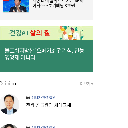
사상 최대 실적 이어가는 SK하
서
윤리위 내부 갈등 확산
이닉스…분기배당 375원
불포화지방산 ‘오메가3’ 건기식, 만능
영양제 아니다
“9억주 폭탄 버텼다”…스페이스X 이틀새
10:59
23% 폭등, 바닥 찍었나 [머니+]
Opinion
더보기 +
에너지·환경 칼럼
전력 공급원의 세대교체
에너지·환경 칼럼