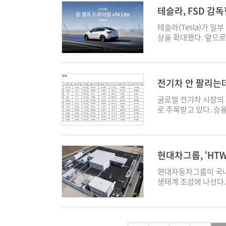
대를 유도하는 방향으
로 사용하는 구조다. 
(Boston Dynami
으면 물속에서 눈을 감
등을 포함한 '사고 후 안
테슬라, FSD 감
실적이 정책 효과에 기
지산지소' 모델이 처음
고 있다. 2028년부
말로 가만히 물에 떠 
전원 상실 후 매립형 
내 배터리 업체들의 실
금까지는 석유화학단지
공정 투입도 검토 중이
있게 내놓은 다목적차량(M
테슬라(Tesla)가 일
지지 않았으나 관련 연
면, 2023년 55%였
소까지 운송해야 했기 
서 자동화가 진전되면 
릭'이다. MPV는 운
상을 확대했다. 앞으로
최근 '매립형 문 손잡
다. 반면 같은 기간 
구축하면 운송비를 줄일
되면서 고정급 비중을
장에서의 안정적인 주
서 국내 적용 차종이 늘
연구를 수행했다. 연구
중저가 EV 선호도가 
그룹도 이러한 구조를 
토대로 공동 태스크포스
모두 갖춰져야 한다. 
Lite'를 국내에 배포
출과 구조 활동에 미치
글로벌 점유율도 마찬가
산능력을 하루 2t 규
예정이다. 해당 TF는
느 한가지도 포기할 수
용 국가다. FSD는 차
이 적용은 계속 확대되는
국의 점유율은 2020
기적으로는 국내 다른
고할 계획이다. 이후 
형감 있게 풀어냈다. 지
는 테슬라의 첨단 운전
손잡이인 '오토 플러시
보였다. 반면 중국은 2
전기차 안 팔리는데
젝트를 확대할 계획이다
에서 구체적 도입 시기와
내를 달렸다. 운전석에
4세대 하드웨어(HW4)
(MPV, 상용차 제외)
다. 결국 업계의 시선은
폼' 중심으로 진화하고
1995mm의 넉넉한 
테슬라는 이날부터 미국
글로벌 전기차 시장의
가까운 7개다. 전기차인
부분 기대고 있는 만큼
폐기물과 바이오가스를
운전석과 조수석 사이를
순차적으로 업데이트를 
로 주목받고 있다. 승
대차의 고급화 라인인 제
체들과의 경쟁에서 살
에서도 관련 사업 확대
을 크게 휘둘러도 걸리
트웨어 'HW3'가 적
차 시장에서는 수소연료
적용했다. 김 교수는 
이 된다는 것이다. 이
영 노하우까지 하나의 
덕에 장시간 운전에도 
있게 된 것이다. 테슬라는
가고 있다. 9일 자동차
몇년 전부터 계속해서 
각보다 영향이 크기 때
계 주요 완성차 업체
션을 지원한다. 중앙 
해 “신차가 아닌 5년
차 판매대수가 전년 대
그러면서 “사고가 발생
은 정권이 교체되어도 
는 것과 달리 현대차는
내 받을 수 있었다. 
앞세웠다. 이번 출시는
리드 수요가 시장 성장
다"며 “비상 탈출 안
다"고 전망했다. 또
어가고 있다는 점도 
현대차그룹, ‘HT
다가 나가니 보는 재미
졌다. 국토교통부는 지
내 하이브리드 차량 판
기자 shine@ekn.kr
이 사라지면 금메달인 
공급망 확보가 시장 
하고 있다. 가로세로 
통해 FSD 기능을 
판매 실적에 따르면, 
현대자동차그룹이 국내
러면서 “식량 안보 차
“청주 모델은 지역자
하게 세워놓을 수 있다
고 경고했다. 이어 4
판매량 역시 총 450,
생태계 조성에 나선다.
원에서 경쟁력을 키워야한
벌 시장에서도 자원순
(1990mm)가 본 적
트가 국내 감독형 FS
HEV(+12%), 소나타
준공식을 가졌다. 'HT
는 이번 청주 프로젝트
에 가는 차의 천장이 
자 개입을 전제로 하는
성장을 주도했다. 유
는 첫 번째 자원순환형
라까지 아우르는 종합 
몸을 틀지 않아도 복잡
음달 발의하겠다고 밝혔
앞세우고 있다. 유럽자동
러지 폐기물로부터 추
다. 앞으로 생산 규모
시야를 방해하니 높은 
구체적인 입장을 내놓지
이브리드 점유율은 38
500kg의 수소를 생산
도 한층 속도를 낼 전망이