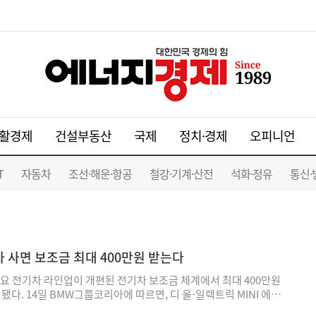
활경제
건설부동산
국제
정치·경제
오피니언
T
자동차
조선·해운·항공
철강·기계·산전
석화·정유
통신·
기차 사면 보조금 최대 400만원 받는다
요 전기차 라인업이 개편된 전기차 보조금 체계에서 최대 400만원
됐다. 14일 BMW그룹코리아에 따르면, 디 올-일렉트릭 MINI 에이
스맨 SE는 각각 400만원의 국고 보조금이 책정됐다. MINI 쿠퍼 SE는