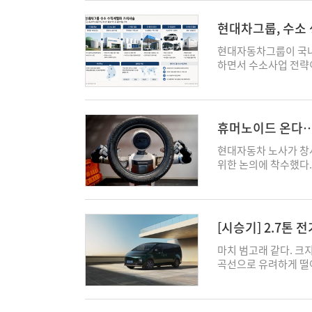
한도 완화 검토 철회와
발생해 극도의 공포에
된 첨단제조생산세액공
요청했다. 금융당국은 
다"며 “매립형 손잡이
들은 현지 공장 투자와
현대차그룹, 수소
자 shine@ekn.kr
다. 평소 사용법을 충
적 수요 정체로 EV 
도
다는 것이다. 일부 제
게 성장하면서 LG 에
현대자동차그룹이 국내
손잡이만 매립형으로 
혜를 이어갔다. 트럼프
하면서 수소사업 전략이
차량 문을 강제로 개방
규제 정책이 맞물리면서
차를 제조·판매하는 
간격이 좁아 그 틈새로
(OBBBA)' 시행 
체계를 본격 구축하고 
정적 역할을 하는데, 
면서 한국산 배터리는 
장 부지에서 'HWTO
시간이 더 소요된다. 
발표된 LG 에너지솔루
룹 사장과 이호현 기후
휴머노이드 온다…현
중요한 역할을 한다"며
며 실적을 방어했다. 
석했다. 이번 시설은 
조 관점에서 차량 설계
1277억 원의 영업손
쏘 약 100대 또는 수
현대자동차 노사가 창사
이 설계를 규율할 제도
4분기 LG 에너지솔루
생하는 하수 슬러지에
위한 논의에 착수했다
자동차부품의 성능과 기
손실은 4548억 원이
차량 연료로 공급하는 
소득 안정성을 높이기 
추고 있을 뿐 매립형 문
정책 지원이 수익 방어
소 생산시설 준공 이상
2026년 임금 및 단
은 확인되지 않는다. 
시장 중심으로 생산 거
차 분야를 넘어 수소
을 위한 연구용역을 추
매립형 도어핸들에 대한
어 GM과 미국 인디애
그동안 넥쏘를 비롯해
이루어졌다. 완전 월
[시승기] 2.7톤 
매되고 있다. 국내 수
있다. SK온은 미국 
준히 확대해왔다. 여기
방식이다. 근로시간이
대부분 차종에 매립형 
릭 리무진
으로 사업을 전개하고 
지만, 이번에는 아예 
현재 현대차 생산직 임
마치 범고래 같다. 크
와 도입이 본격화하고
실적과 투자 전략 역시
전-수소차 운행'으로 
는 구조다. 고정급 비
곡선으로 유려하게 떨
2027년부터는 사실상
를 기대할 수 없는 미
의 가장 큰 과제였던 
다. 업계에서는 이번 
앞머리의 일자형 라이트
2029년까지 돌출형 
(EU)이 역내 부품 
히 이번 청주 모델은 
고 있다. 로봇이 대체
튀어나온 스포일러는 작
로 NCAP(신차 안전도 평
OEM 위탁 생산 등을
서 발생한 폐기물로 수
을 방어하기 위한 조치
이 부드럽게 나간다. 
터 도입한 새 안전도 