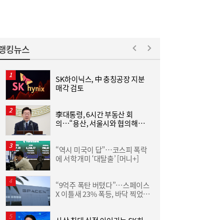
랭킹뉴스
SK하이닉스, 中 충칭공장 지분
매각 검토
율
“역시 미국이 답”…코스피 폭락에 서학개미
11:20
‘대탈출’ [머니+]
李대통령, 6시간 부동산 회
의…“용산, 서울시와 협의해야”
공급대책 속도
“역시 미국이 답”…코스피 폭락
야
에 서학개미 ‘대탈출’ [머니+]
단
“9억주 폭탄 버텼다”…스페이스
X 이틀새 23% 폭등, 바닥 찍었나
D
[머니+]
이쯤되면 ‘내홍위’…국힘 윤리위원 또 사퇴,
11:15