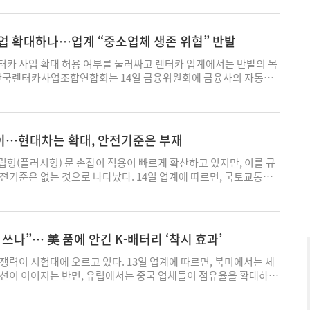
다. BMW에서는 더 뉴 BMW iX3 50 xDrive가 275만원의 보조
 eDrive40은 262만원, BMW i4 eDrive40은 256만원, BMW i4
된다. BMW iX1 xDrive30은 192만원의 보조금이 책정됐다. MINI
사업 확대하나…업계 “중소업체 생존 위협” 반발
I 컨트리맨 E가 217만원, MINI 컨트리맨 SE ALL4가 203만원,
 197만원, MINI JCW가 191만원의 보조금을 받는다. 이번 보조금
터카 사업 확대 허용 여부를 둘러싸고 렌터카 업계에서는 반발의 목
 최근 확정한 하반기 전기차 구매보조금 기준에 따라 산정됐다. 개
 한국렌터카사업조합연합회는 14일 금융위원회에 금융사의 자동차
회 충전 주행거리뿐 아니라 배터리 효율성과 환경성, 충전 인프라 보
 30%→40%) 완화 검토 조치를 철회해 달라고 요구했다고 밝혔
프터서비스(AS) 역량 등을 종합 평가해 보조금을 차등 지급한다.
급한도'는 캐피탈사 등 여신전문금융회사가 보유할 수 있는 렌터카 자
22년 말부터 국내에 전기차 충전기 3030기를 구축했다. 지난달에
정이다. 금융업이 본업인 만큼 렌터카 사업이 과도하게 커지는 것
급속 충전기를 설치했다. 현재 480명의 고전압 테크니션과 전동화 모델
운영되고 있다. 금융권에서는 장기렌터카 수요 증가에 맞춰 규제를
이…현대차는 확대, 안전기준은 부재
있다. BMW그룹코리아 관계자는 “충전 인프라 확대와 서비스 역량
이지만, 렌터카 업계는 시장 지배력이이 심화될 수 있다며 반발하고
번 보조금 산정 결과에 반영됐다"고 말했다. 박서현 기자
, 현재 국내 렌터카 시장에서 금융회사 계열 사업자는 17곳에 불과
형(플러시형) 문 손잡이 적용이 빠르게 확산하고 있지만, 이를 규
4%를 차지하고 있다. 반면 1000여 개에 달하는 중소 렌터카 업체들
전기준은 없는 것으로 나타났다. 14일 업계에 따르면, 국토교통부
준에 머물러 있다. 금융회사 등록 차량은 2021년 말 대비 올해 5월
에 현대자동차와 기아를 비롯한 국내 완성차 업체들은 신차에 매립형
전업 렌터카 업체 증가율(7.5%)을 크게 웃돌았다. 업계는 규제 완화
용하고 있다. 매립형 문 손잡이는 평상시에는 차체와 수평을 이루
배력이 더욱 커질 것을 우려하고 있다. 금융회사는 중소 렌터카 업
어가 있는 형태의 손잡이다. 얼핏 보기엔 손잡이가 없는 것처럼 차량
은 금리로 자금을 조달할 수 있는 데다 카드·은행·보험 등 계열사
공기 저항을 줄여서 주행 효율을 높이고, 미래지향적인 디자인을 구
못 쓰나”… 美 품에 안긴 K-배터리 ‘착시 효과’
 가능하기 때문이다. 반면 중소 렌터카 업체는 차량 구입 자금을 금
기차를 중심으로 빠르게 확산하고 있다. 문제는 안전성이다. 매립형
 조달 비용 측면에서 불리하다는 주장이다. 연합회는 소비자 측면의
돌출형 문 손잡이와는 달리 차량마다 작동 방식이 다르고, 일부 차
쟁력이 시험대에 오르고 있다. 13일 업계에 따르면, 북미에서는 세
금융회사가 신용도가 높은 고객 중심으로 영업하는 반면 중소 렌터카
까지 사용한다. 직관적이지 않은 구조 때문에 사고나 화재, 침수 등
개선이 이어지는 반면, 유럽에서는 중국 업체들이 점유율을 확대하면
 어려운 저신용자와 서민층 수요를 일부 담당하고 있어, 중소업체가
 탈출하거나 외부에서 탑승자를 구조 해야 할 때 어려움을 초래한
갈린다. 미국은 지난 2022년 인플레이션 감축법(IRA)를 시행했다.
동권이 제한될 수 있다는 설명이다. 연합회는 금융위에 렌탈 취급
제기되어 왔다. 김필수 대림대학교 미래자동차학부 교수는 “사고가
들은 세제 혜택을 업고 북미 시장을 중심으로 성장했다. IRA에 포함